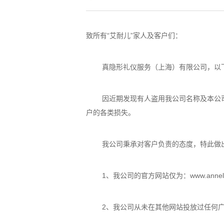
致所有“艾耐儿”家人及客户们：
真隐形礼仪服务（上海）有限公司，以
因近期发现有人盗用我公司名称及本公
户的各类损失。
我公司秉承对客户负责的态度，特此做
1、我公司的官方网站仅为：www.anne
2、我公司从未在其他网站投放过任何