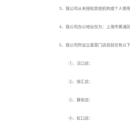
3、我公司从未授权其他机构或个人使
4、我公司办公地址仅为：上海市黄浦区汉
5、我公司所设立直营门店目前仅有以
①、汉口店：
②、徐汇店：
③、静安店：
④、虹口店：