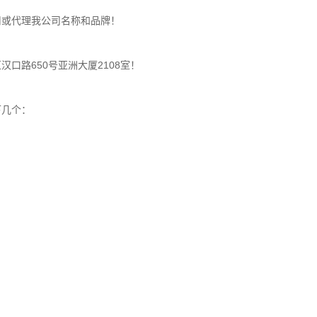
用或代理我公司名称和品牌！
口路650号亚洲大厦2108室！
下几个：