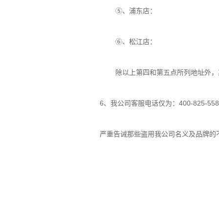
⑤、浦东店：
⑥、松江店：
除以上第四和第五点所列地址外，
6、我公司客服电话仅为：400-825-55
严重告诫那些盗用我公司名义及品牌的
真隐形礼仪