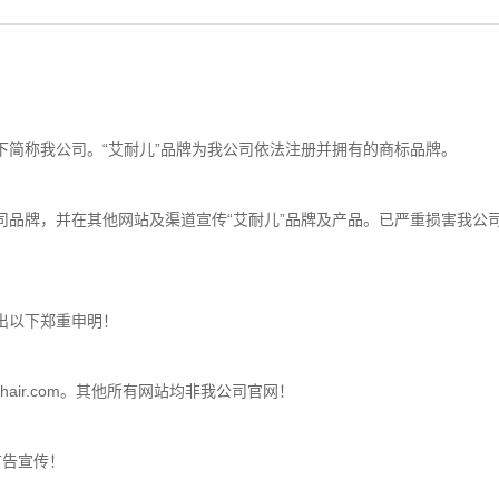
下简称我公司。“艾耐儿”品牌为我公司依法注册并拥有的商标品牌。
司品牌，并在其他网站及渠道宣传“艾耐儿”品牌及产品。已严重损害我公
出以下郑重申明！
lhair.com。其他所有网站均非我公司官网！
广告宣传！