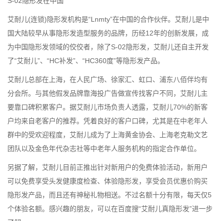
S-02隐形发在中国
艾耐儿(连锁)隐形发机构是“Lnmty”在中国的合作伙伴。艾耐儿是中
国大陆较早从事隐形发造型服务的品牌，历经12年的创新发展，成
为中国隐形发领域的佼佼者，除了S-02隐形发，艾耐儿还自主开发
了“艾耐儿”、“HC补发”、“HC360度”等隐形发产品。
艾耐儿总部在上海，在人民广场、徐家汇、虹口、浦东八佰伴均有
分会所。与其他假发品牌靠海投广告做宣传找客户不同，艾耐儿主
要靠口碑积累客户。据艾耐儿市场负责人透露，艾耐儿70%的新客
户均来自老客户的推荐。凭着良好的客户口碑，尤其是在中老年人
群中的受欢迎程度，艾耐儿成为了上海黄金协会、上海老克勒文艺
团队以及金色年代杂志社等中老年人服务机构的指定合作单位。
另据了解，艾耐儿目前正推出针对新用户的免费体验活动，新用户
可以免费享受头发健康度检查、体验隐形发，享受会员优惠价购买
隐形发产品，而且还有神秘礼物相送。不过名额十分有限，每天仅5
个体验名额。感兴趣的朋友，可以在百度搜“艾耐儿真隐形发”进一步