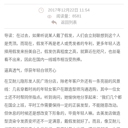
2017年12月22日 11:54
阅读量：8581
返回列表
导读：在过去，如果听说某人戴了假发，人们会立刻联想到这个人
是秃顶。而现在，假发不再是老人或秃发者的专利，更多年轻人选
择用假发来扮美自己，假发仿真程度之高，就算近在咫尺，也丝毫
看不出来，因此在国内一线城市相当受热捧。
逼真透气，俘获年轻白领芳心
在艾耐儿隐形发人民广场分店，除老年客户外还有一条亮丽的风景
线：几名穿着时尚的年轻女客户在跟造型师沟通选购，其中一位女
士还不时帮同伴指点。听到询问，她愉快地分享起来：“我们几个都
在国企上班，平时工作需要保持一定的正装发型，不能随意改动。
但休息的时候还是想改变下形象的，毕竟年轻人嘛。去美发店做造
型烫染令发质变坏还不一定满意，戴假发就好了。而且，像艾耐儿